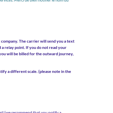
company. The carrier will send you a text
d a relay point. If you do not read your
you will be billed for the outward journey,
y a different scale. (please note in the
mail (we recommend that you notify a