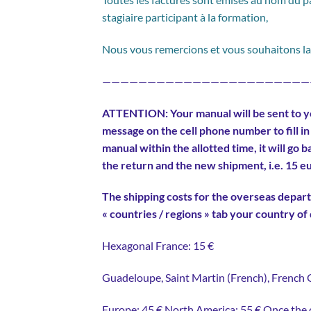
stagiaire participant à la formation,
Nous vous remercions et vous souhaitons 
———————————————————————
ATTENTION: Your manual will be sent to yo
message on the cell phone number to fill in f
manual within the allotted time, it will go 
the return and the new shipment, i.e. 15 eu
The shipping costs for the overseas depart
« countries / regions » tab your country o
Hexagonal France: 15 €
Guadeloupe, Saint Martin (French), French 
Europe: 45 € North America: 55 € Once the o