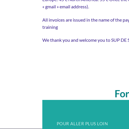
« gmail » email address).
All invoices are issued in the name of the p
training
We thank you and welcome you to SUP D
Fo
et 
POUR ALLER PLUS LOIN