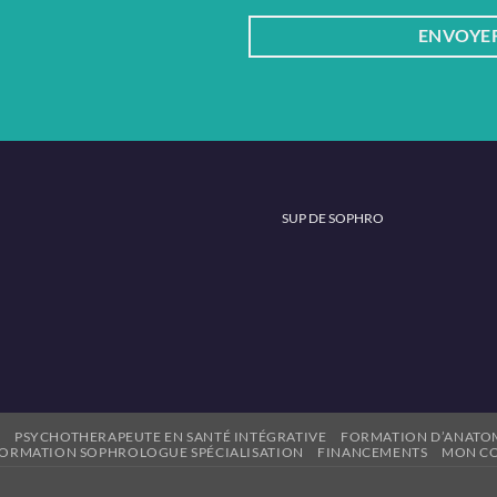
ENVOYER
SUP DE SOPHRO
E
PSYCHOTHERAPEUTE EN SANTÉ INTÉGRATIVE
FORMATION D’ANATO
ORMATION SOPHROLOGUE SPÉCIALISATION
FINANCEMENTS
MON C