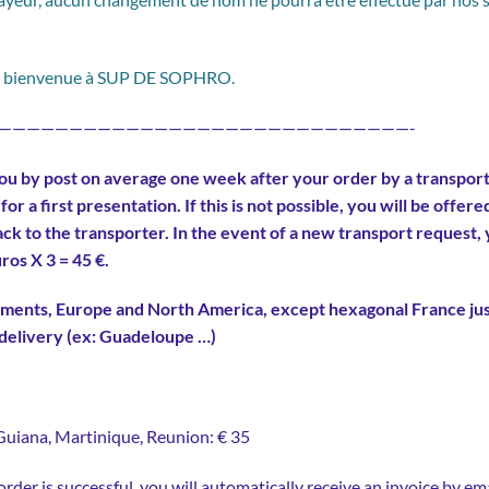
la bienvenue à SUP DE SOPHRO.
—————————————————————————————-
u by post on average one week after your order by a transport 
or a first presentation. If this is not possible, you will be offere
back to the transporter. In the event of a new transport request, 
ros X 3 = 45 €.
ments, Europe and North America, except hexagonal France justif
f delivery (ex: Guadeloupe …)
Guiana, Martinique, Reunion: € 35
rder is successful, you will automatically receive an invoice by e