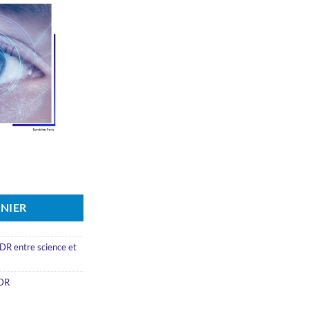
n en EMDR
NIER
R entre science et
MDR