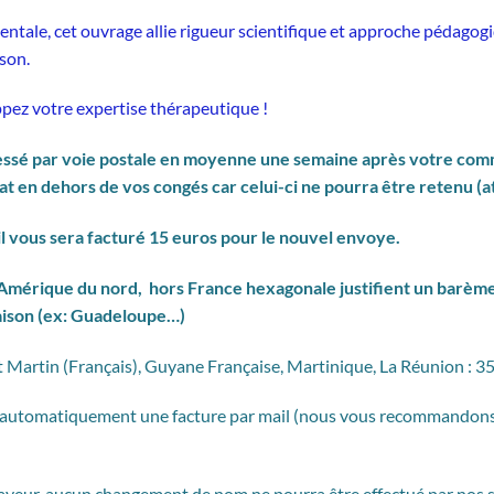
ntale, cet ouvrage allie rigueur scientifique et approche pédagogiqu
son.
pez votre expertise thérapeutique !
sé par voie postale en moyenne une semaine après votre comma
at en dehors de vos congés car celui-ci ne pourra être retenu (a
l vous sera facturé 15 euros pour le nouvel envoye.
 Amérique du nord, hors France hexagonale justifient un barème 
raison (ex: Guadeloupe…)
 Martin (Français), Guyane Française, Martinique, La Réunion : 35
 automatiquement une facture par mail (nous vous recommandons de
ayeur, aucun changement de nom ne pourra être effectué par nos se