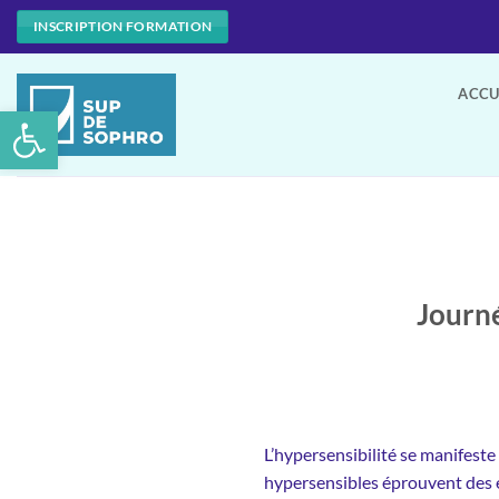
Passer
INSCRIPTION FORMATION
au
contenu
ACCU
Ouvrir la barre d’outils
Journé
L’hypersensibilité se manifeste
hypersensibles éprouvent des 