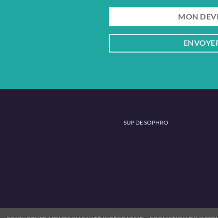
faites de votre passion un méti
MON DEVI
ENVOYER
SUP DE SOPHRO