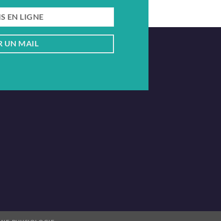
er !
S EN LIGNE
 UN MAIL