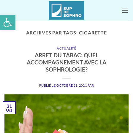
Passer
au
Ouvrir la barre d’outils
contenu
ARCHIVES PAR TAGS:
CIGARETTE
ACTUALITÉ
ARRET DU TABAC: QUEL
ACCOMPAGNEMENT AVEC LA
SOPHROLOGIE?
PUBLIÉ LE
OCTOBRE 31, 2021
PAR
31
Oct