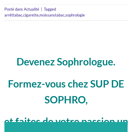
Posté dans
Actualité
|
Tagged
arrêttabac
,
cigarette
,
moissanstabac
,
sophrologie
Devenez Sophrologue.
Formez-vous chez SUP DE
SOPHRO,
et faites de votre passion un